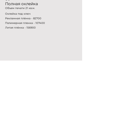
Полная оклейка
Объем печати 21 кв.м.
Оклейка под ключ
Рекламная плёнка - 82700
Полимерная пленка - 107400
Литая плёнка - 156900
TopPrint
Широкоформатная типография
Контакты